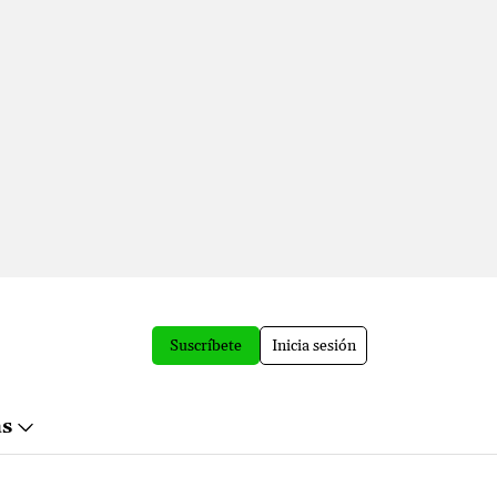
Suscríbete
Inicia sesión
ás