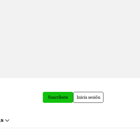
Suscríbete
Inicia sesión
ás