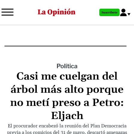
Pasar
al
Suscríbete
contenido
principal
Política
Casi me cuelgan del
árbol más alto porque
no metí preso a Petro:
Eljach
El procurador encabezó la reunión del Plan Democracia
previa a los comicios del 31 de mayo, descartó amenazas