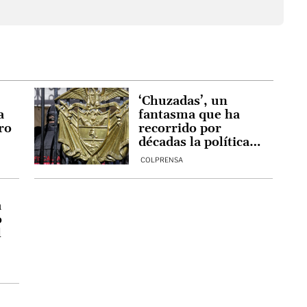
‘Chuzadas’, un
a
fantasma que ha
ro
recorrido por
décadas la política
colombiana
COLPRENSA
a
o
l