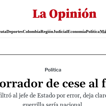
Pasar
al
contenido
principal
uta
Deportes
Colombia
Región
Judicial
Economía
Política
M
Política
borrador de cese al
filtró al jefe de Estado por error, deja cla
guerrilla sería nacional.