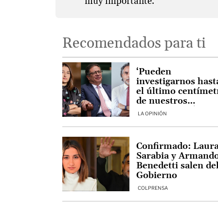
muy importante.
Recomendados para ti
‘Pueden
investigarnos hast
el último centímet
de nuestros
sentimientos’
LA OPINIÓN
Confirmado: Laur
Sarabia y Armand
Benedetti salen de
Gobierno
COLPRENSA