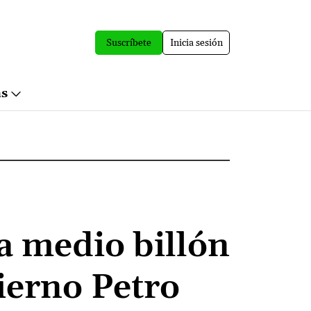
Suscríbete
Inicia sesión
ás
a medio billón
ierno Petro