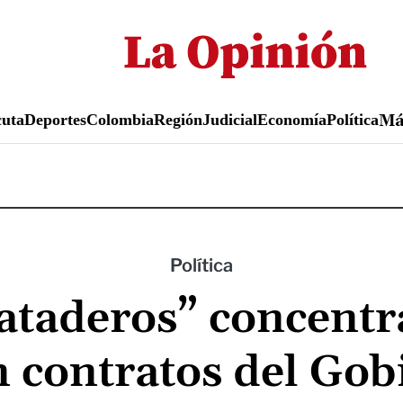
Pasar
al
contenido
principal
uta
Deportes
Colombia
Región
Judicial
Economía
Política
M
Política
ataderos” concentr
n contratos del Gob