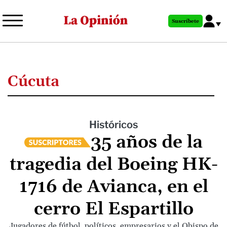
Pasar
al
Suscríbete
contenido
principal
Cúcuta
Históricos
35 años de la
tragedia del Boeing HK-
1716 de Avianca, en el
cerro El Espartillo
Jugadores de fútbol, políticos, empresarios y el Obispo de