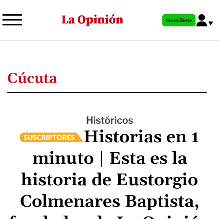
Pasar
al
Suscríbete
contenido
principal
Cúcuta
Históricos
Historias en 1
minuto | Esta es la
historia de Eustorgio
Colmenares Baptista,