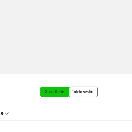
Suscríbete
Inicia sesión
ás