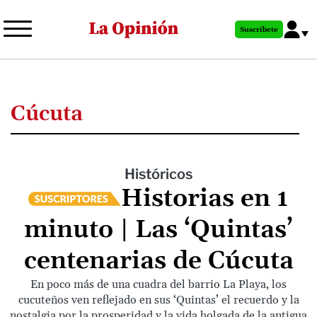
Pasar
al
Suscríbete
contenido
principal
Cúcuta
Históricos
Historias en 1
minuto | Las ‘Quintas’
centenarias de Cúcuta
En poco más de una cuadra del barrio La Playa, los
cucuteños ven reflejado en sus ‘Quintas’ el recuerdo y la
nostalgia por la prosperidad y la vida holgada de la antigua