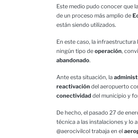
Este medio pudo conocer que l
de un proceso más amplio de
E
están siendo utilizados.
En este caso, la infraestructura
ningún tipo de
operación
, conv
abandonado
.
Ante esta situación, la
administ
reactivación
del aeropuerto co
conectividad
del municipio y f
De hecho, el pasado 27 de enero
técnica a las instalaciones y lo 
@aerocivilcol trabaja en el
aero