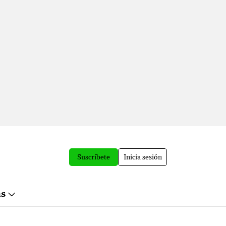
Suscríbete
Inicia sesión
ás