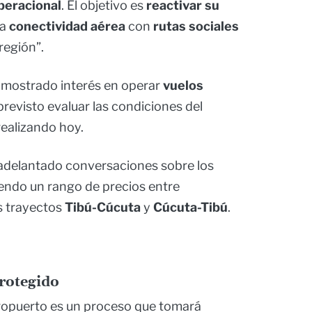
peracional
. El objetivo es
reactivar su
la
conectividad aérea
con
rutas sociales
región”.
mostrado interés en operar
vuelos
previsto evaluar las condiciones del
realizando hoy.
adelantado conversaciones sobre los
iendo un rango de precios entre
s trayectos
Tibú-Cúcuta
y
Cúcuta-Tibú
.
protegido
eropuerto es un proceso que tomará