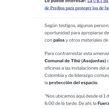
Le puede interesar:
La URT ha 
de Predios para proteger los de f
Según testigos, algunas persona
oportunidad para apropiarse de
con
palos
y otros materiales de
Para contrarrestar esta amenaz
Comunal de Tibú (Asojuntas)
d
oficinas a las instalaciones del 
Colombia y de liderazgo comun
la
protección del espacio
.
“Nos ubicamos aquí desde el 1 
6:00 de la tarde. De ahí, la
Fuerz