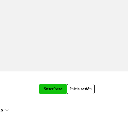
Suscríbete
Inicia sesión
ás