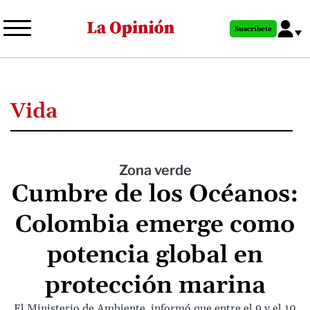
Pasar
al
Suscríbete
contenido
principal
Vida
Zona verde
Cumbre de los Océanos:
Colombia emerge como
potencia global en
protección marina
El Ministerio de Ambiente, informó que entre el 9 y el 10