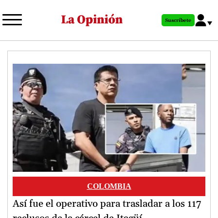
Pasar
al
Suscríbete
contenido
principal
Image
COLOMBIA
Así fue el operativo para trasladar a los 117