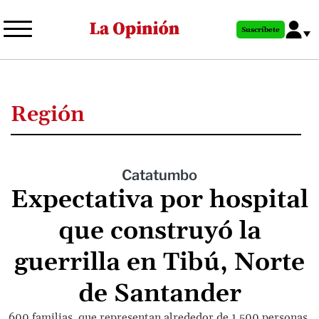
Pasar
al
Suscríbete
contenido
principal
Región
Catatumbo
Expectativa por hospital
que construyó la
guerrilla en Tibú, Norte
de Santander
600 familias, que representan alrededor de 1.500 personas,