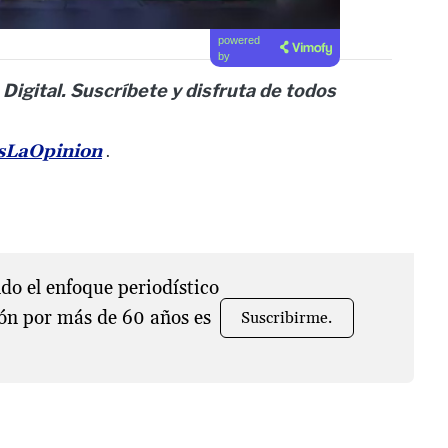
powered
by
 Digital. Suscríbete y disfruta de todos
esLaOpinion
.
o el enfoque periodístico
ón por más de 60 años es
Suscribirme.