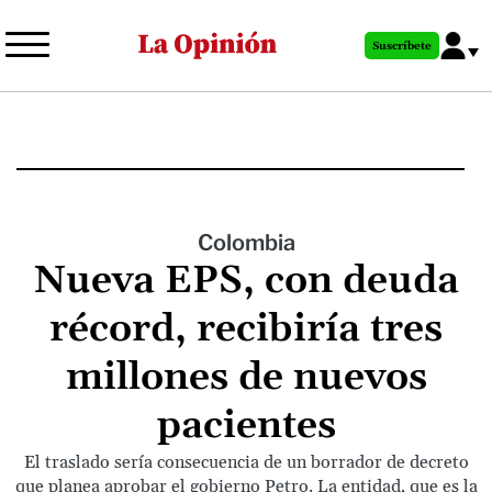
Pasar
al
Suscríbete
contenido
principal
Colombia
Nueva EPS, con deuda
récord, recibiría tres
millones de nuevos
pacientes
El traslado sería consecuencia de un borrador de decreto
que planea aprobar el gobierno Petro. La entidad, que es la