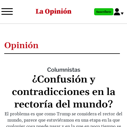
Pasar
al
Suscríbete
contenido
principal
Opinión
Columnistas
¿Confusión y
contradicciones en la
rectoría del mundo?
El problema es que como Trump se considera el rector del
mundo, parece que estuviéramos en una etapa en la que
cualquier cosa puede pasar y en la que en poco tiempo se