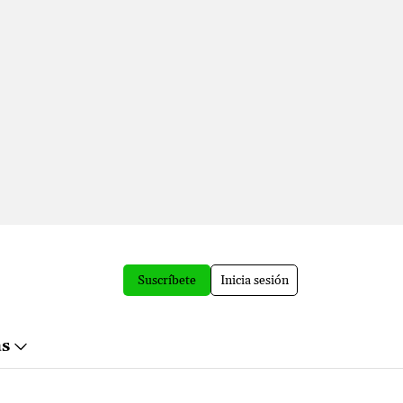
Suscríbete
Inicia sesión
ás