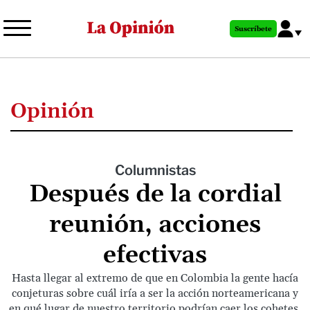
Pasar
al
Suscríbete
contenido
principal
Opinión
Columnistas
Después de la cordial
reunión, acciones
efectivas
Hasta llegar al extremo de que en Colombia la gente hacía
conjeturas sobre cuál iría a ser la acción norteamericana y
en qué lugar de nuestro territorio podrían caer los cohetes.