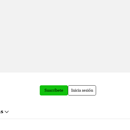
Suscríbete
Inicia sesión
ás