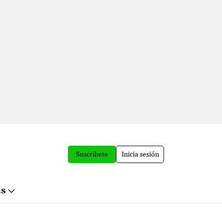
Suscríbete
Inicia sesión
ás