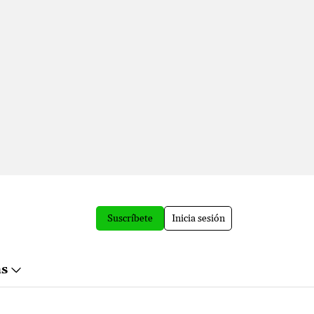
Suscríbete
Inicia sesión
ás