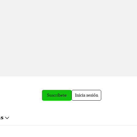
Suscríbete
Inicia sesión
ás