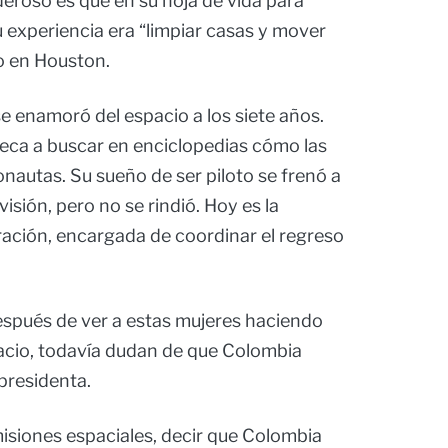
eroso es que en su hoja de vida para
u experiencia era “limpiar casas y mover
lo en Houston.
se enamoró del espacio a los siete años.
ioteca a buscar en enciclopedias cómo las
onautas. Su sueño de ser piloto se frenó a
isión, pero no se rindió. Hoy es la
eración, encargada de coordinar el regreso
espués de ver a estas mujeres haciendo
pacio, todavía dudan de que Colombia
presidenta.
misiones espaciales, decir que Colombia