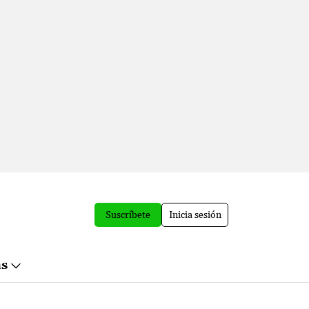
Suscríbete
Inicia sesión
ás