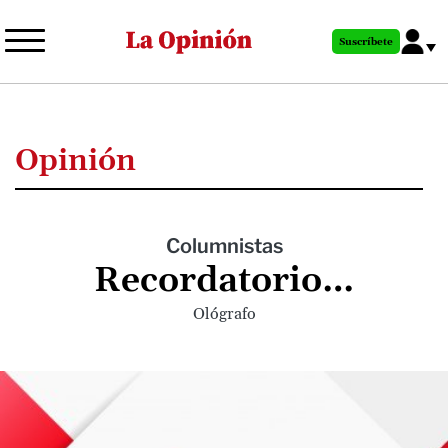
Pasar
al
Suscríbete
contenido
principal
Opinión
Columnistas
Recordatorio…
Ológrafo