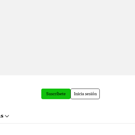
Suscríbete
Inicia sesión
ás