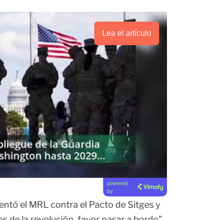
Lea el artículo
powered
by
entó el MRL contra el Pacto de Sitges y
s de la revolución, favor pasar a bordo”.