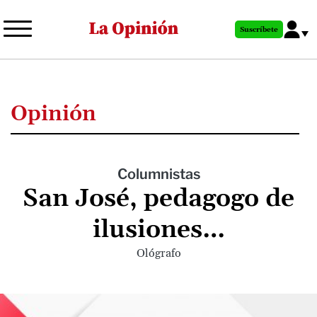
Pasar
al
Suscríbete
contenido
principal
Opinión
Columnistas
San José, pedagogo de
ilusiones…
Ológrafo