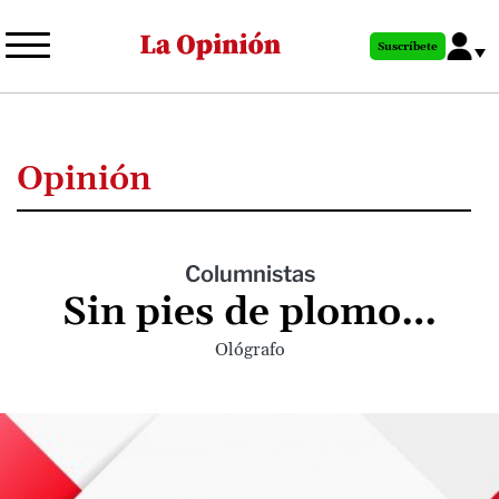
Pasar
al
Suscríbete
contenido
principal
Opinión
Columnistas
Sin pies de plomo…
Ológrafo