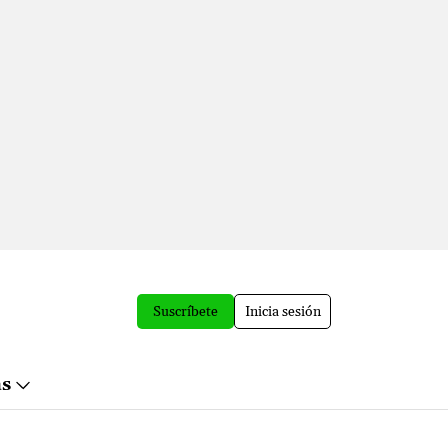
Suscríbete
Inicia sesión
ás