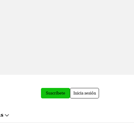
Suscríbete
Inicia sesión
ás