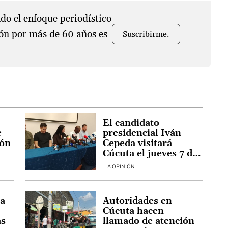
o el enfoque periodístico
ón por más de 60 años es
Suscribirme.
:
El candidato
e
presidencial Iván
ión
Cepeda visitará
a
Cúcuta el jueves 7 de
mayo
LA OPINIÓN
la
Autoridades en
Cúcuta hacen
as
llamado de atención