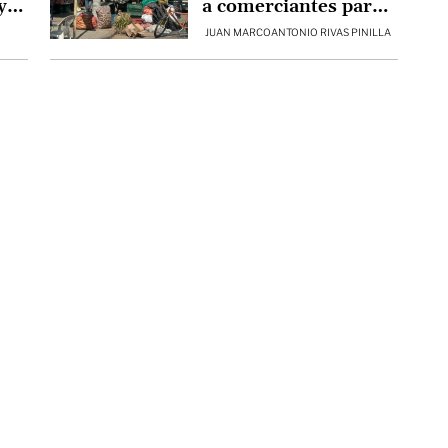
y
a comerciantes para
que despejen la zona
JUAN MARCOANTONIO RIVAS PINILLA
céntrica