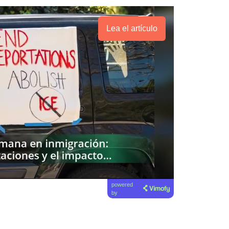
Lea el artículo
powered
by