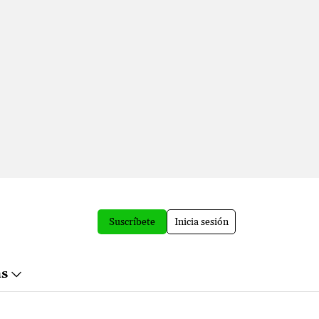
Suscríbete
Inicia sesión
ás