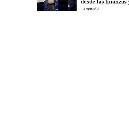
desde las finanzas 
la disciplina
LA OPINIÓN