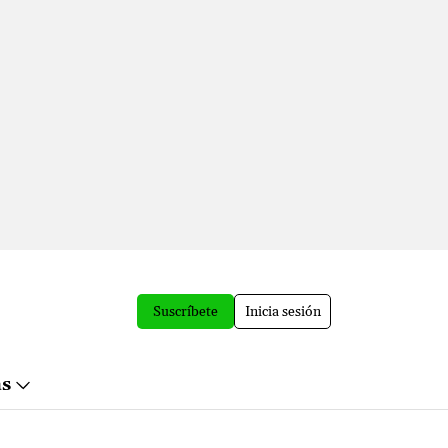
Suscríbete
Inicia sesión
ás