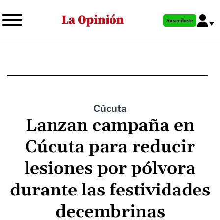
Pasar
al
Suscríbete
contenido
principal
Cúcuta
Lanzan campaña en
Cúcuta para reducir
lesiones por pólvora
durante las festividades
decembrinas