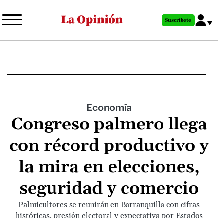
Pasar
al
Suscríbete
contenido
principal
Economía
Congreso palmero llega
con récord productivo y
la mira en elecciones,
seguridad y comercio
Palmicultores se reunirán en Barranquilla con cifras
históricas, presión electoral y expectativa por Estados