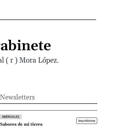
gabinete
l ( r ) Mora López.
Newsletters
MIÉRCOLES
Inscribirme
Sabores de mi tierra