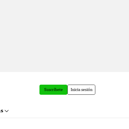
Suscríbete
Inicia sesión
ás