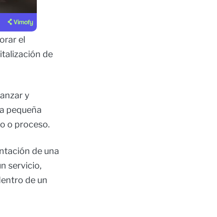
orar el
talización de
lanzar y
na pequeña
o o proceso.
entación de una
n servicio,
dentro de un