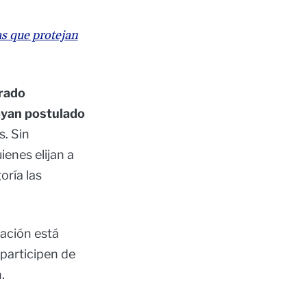
s que protejan
urado
hayan postulado
s. Sin
enes elijan a
oría las
tación está
 participen de
n.