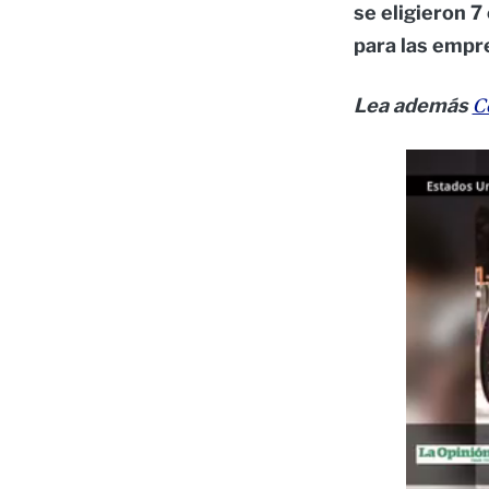
se eligieron 7
para las empr
Lea además
C