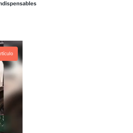
indispensables
rtículo