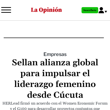
Pasar
al
Suscríbete
contenido
principal
Empresas
Sellan alianza global
para impulsar el
liderazgo femenino
desde Cúcuta
HERLead firmó un acuerdo con el Women Economic Forum
y el G100 para desarrollar proyectos conjuntos que