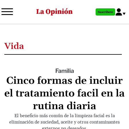
Pasar
al
Suscríbete
contenido
principal
Vida
Familia
Cinco formas de incluir
el tratamiento facil en la
rutina diaria
El beneficio más común de la limpieza facial es la
eliminación de suciedad, aceite y otros contaminantes
externos no deseados.