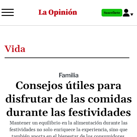
Pasar
al
Suscríbete
contenido
principal
Vida
Familia
Consejos útiles para
disfrutar de las comidas
durante las festividades
Mantener un equilibrio en la alimentación durante las
festividades no solo enriquece la experiencia, sino que
también aporta en el bienestar de los consumidores.