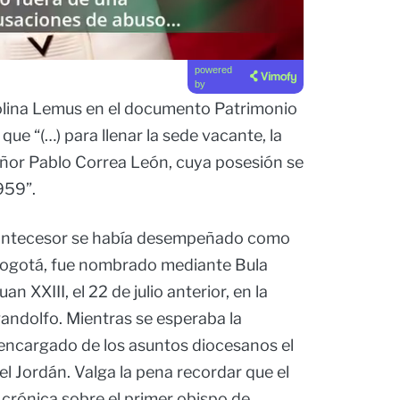
powered
by
olina Lemus en el documento Patrimonio
que “(…) para llenar la sede vacante, la
or Pablo Correa León, cuya posesión se
959”.
u antecesor se había desempeñado como
e Bogotá, fue nombrado mediante Bula
n XXIII, el 22 de julio anterior, en la
andolfo. Mientras se esperaba la
 encargado de los asuntos diocesanos el
el Jordán. Valga la pena recordar que el
 crónica sobre el primer obispo de