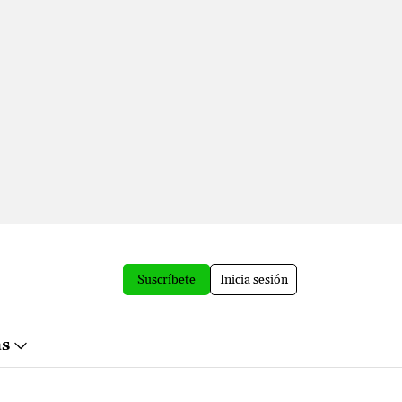
Suscríbete
Inicia sesión
ás