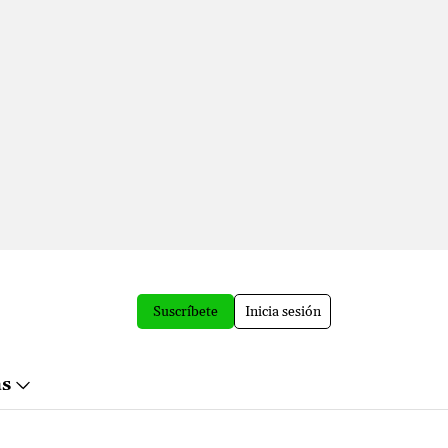
Suscríbete
Inicia sesión
ás