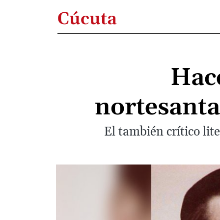
Cúcuta
Hace
nortesant
El también crítico li