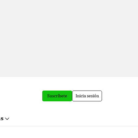
Suscríbete
Inicia sesión
ás