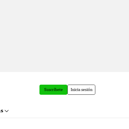
Suscríbete
Inicia sesión
ás