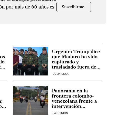
ón por más de 60 años es
Suscribirme.
Urgente: Trump dice
dos
que Maduro ha sido
do
capturado y
te
trasladado fuera de
Venezuela
COLPRENSA
Panorama en la
frontera colombo-
a;
venezolana frente a
or
intervención
estadounidense en
LA OPINIÓN