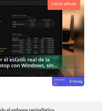
Lea el artículo
powered
by
o el enfoque periodístico