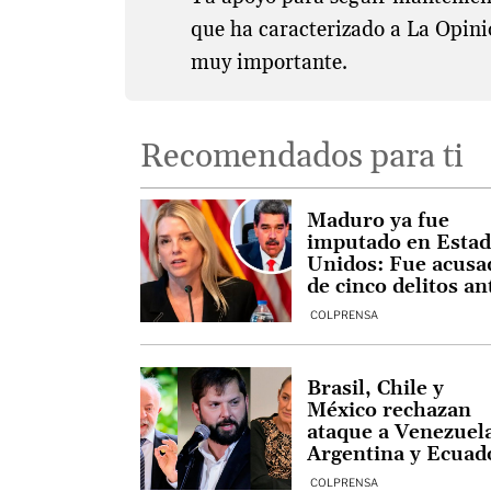
que ha caracterizado a La Opini
muy importante.
Recomendados para ti
Maduro ya fue
imputado en Esta
Unidos: Fue acusa
de cinco delitos an
el Distrito Sur de
COLPRENSA
Nueva York
Brasil, Chile y
México rechazan
ataque a Venezuel
Argentina y Ecuad
celebran
COLPRENSA