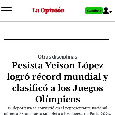
Pasar
al
Suscríbete
contenido
principal
Otras disciplinas
Pesista Yeison López
logró récord mundial y
clasificó a los Juegos
Olímpicos
El deportista se convirtió en el representante nacional
número 44 que logra su boleto a los Juegos de París-2024.