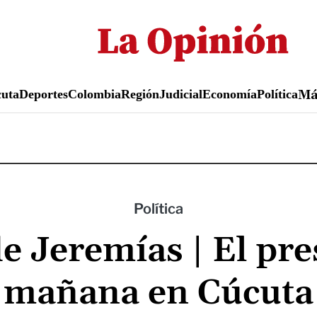
Pasar
al
contenido
principal
uta
Deportes
Colombia
Región
Judicial
Economía
Política
M
Política
e Jeremías | El pre
mañana en Cúcuta