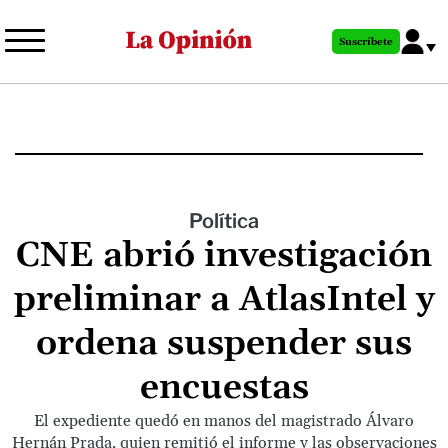
Pasar
al
Suscríbete
contenido
principal
Política
CNE abrió investigación
preliminar a AtlasIntel y
ordena suspender sus
encuestas
El expediente quedó en manos del magistrado Álvaro
Hernán Prada, quien remitió el informe y las observaciones