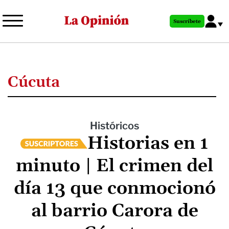
Pasar
al
Suscríbete
contenido
principal
Cúcuta
Históricos
Historias en 1
minuto | El crimen del
día 13 que conmocionó
al barrio Carora de