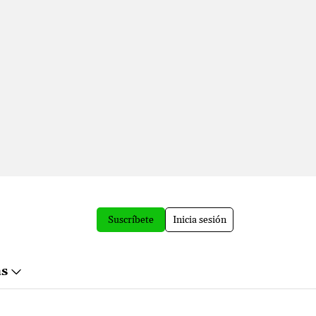
Suscríbete
Inicia sesión
ás