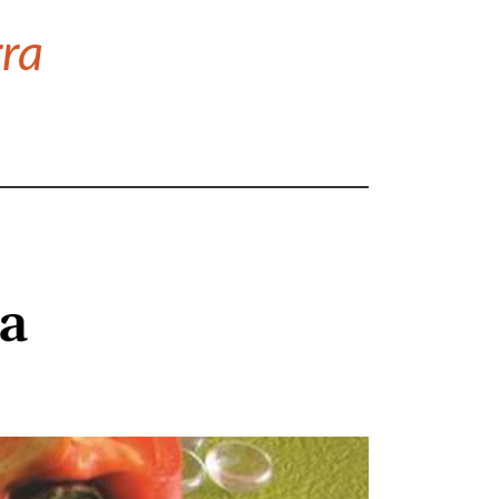
rra
a