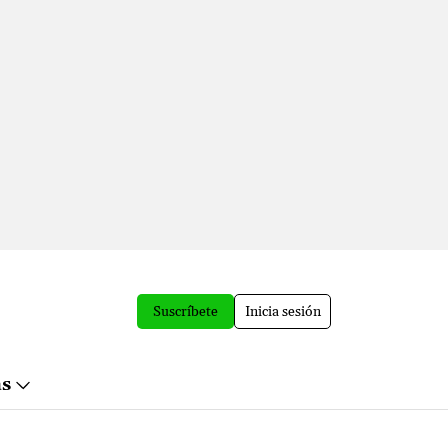
Suscríbete
Inicia sesión
ás