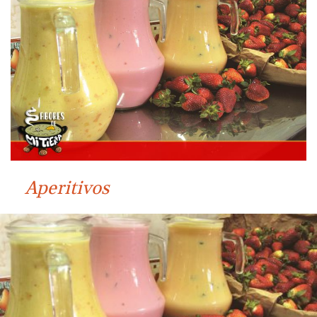
Aperitivos